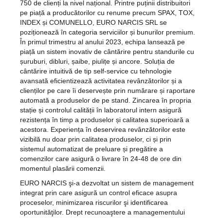
750 de clienți la nivel național. Printre puținii distribuitori
pe piață a producătorilor cu renume precum SPAX, TOX,
INDEX și COMUNELLO, EURO NARCIS SRL se
poziționează în categoria serviciilor și bunurilor premium.
În primul trimestru al anului 2023, echipa lansează pe
piață un sistem inovativ de cântărire pentru standurile cu
șuruburi, dibluri, șaibe, piulițe și ancore. Soluția de
cântărire intuitivă de tip self-service cu tehnologie
avansată eficientizează activitatea revânzătorilor și a
clienților pe care îi deservește prin numărare și raportare
automată a produselor de pe stand. Zincarea în propria
stație și controlul calității în laboratorul intern asigură
rezistența în timp a produselor și calitatea superioară a
acestora. Experiența în deservirea revânzătorilor este
vizibilă nu doar prin calitatea produselor, ci și prin
sistemul automatizat de preluare și pregătire a
comenzilor care asigură o livrare în 24-48 de ore din
momentul plasării comenzii.
EURO NARCIS şi-a dezvoltat un sistem de management
integrat prin care asigură un control eficace asupra
proceselor, minimizarea riscurilor şi identificarea
oportunităţilor. Drept recunoaştere a managementului