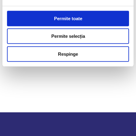
iunie 4, 2026
Cine decide cu adevărat în afacerea ta: tu
sau AI-ul?
Permite toate
Permite selecția
Etichete
Respinge