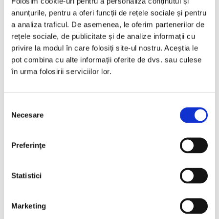
Folosim cookie-uri pentru a personaliza conținutul și
anunțurile, pentru a oferi funcții de rețele sociale și pentru
a analiza traficul. De asemenea, le oferim partenerilor de
rețele sociale, de publicitate și de analize informații cu
Categorii
privire la modul în care folosiți site-ul nostru. Aceștia le
pot combina cu alte informații oferite de dvs. sau culese
în urma folosirii serviciilor lor.
Ultimele postari
august 4, 2026
Selecția
Certificat acreditat sau neacreditat?
Necesare
consimțământului
Preferinţe
iulie 6, 2026
6 beneficii ale certificării ISO pe care
Statistici
antreprenorii le descoperă abia după
implementare
Marketing