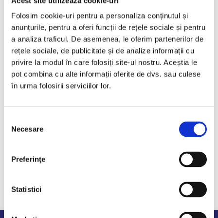
Acest site utilizează cookie-uri
Articole
Folosim cookie-uri pentru a personaliza conținutul și
Masca de protecție, viziune
anunțurile, pentru a oferi funcții de rețele sociale și pentru
a analiza traficul. De asemenea, le oferim partenerilor de
asupra sănătății în raport cu
rețele sociale, de publicitate și de analize informații cu
standardul ISO 13485:2016
privire la modul în care folosiți site-ul nostru. Aceștia le
pot combina cu alte informații oferite de dvs. sau culese
Din pricina celor întâmplate în ultima perioadă, masca de protecție
în urma folosirii serviciilor lor.
respiratorie face parte dintre acele obiecte fără de care nu putem, și
nici nu e recomandat, să părăs
Selecția
Necesare
consimțământului
CITEȘTE TOT
Distribuie
Preferinţe
Statistici