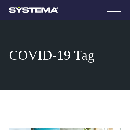
Skip
to
the
content
COVID-19 Tag