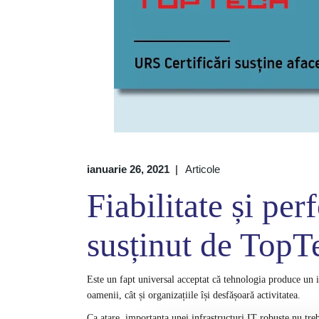
ianuarie 26, 2021
Articole
Fiabilitate și pe
susținut de TopT
Este un fapt universal acceptat că tehnologia produce un i
oamenii, cât și organizațiile își desfășoară activitatea.
Ca atare, importanța unei infrastructuri IT robuste nu tre