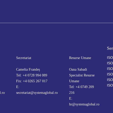
Ser
ISO
Secretariat
Resurse Umane
ISO
ISO
Camelia Frandeș
Oana Sabadi
ISO
Tel: +4 0728 994 089
Specialist Resurse
ISO
Fix: +4 0265 267 017
Umane
ISO
E:
Tel: +4 0749 209
l.ro
secretariat@systemaglobal.ro
216
E:
hr@systemaglobal.ro