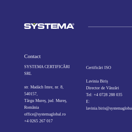
Contact
SYSTEMA CERTIFICĂRI
Certificări ISO
SRL
Lavinia Biriș
str. Madách Imre, nr. 8,
Director de Vânzări
540157,
Tel: +4 0728 288 035
Târgu Mureș, jud. Mureș,
E:
România
lavinia.biris@systemagloba
office@systemaglobal.ro
+4 0265 267 017