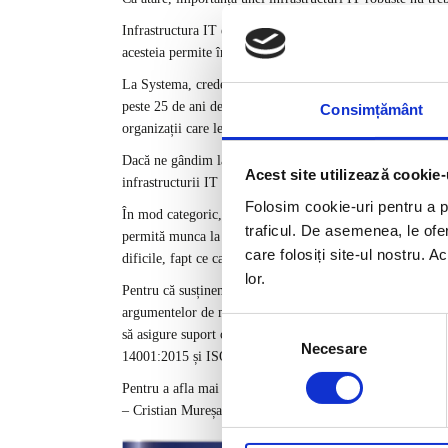
Infrastructura IT este compusă din toate acele elemente car
acesteia permite îmbunătățirea performanței și oferă o se
La Systema, credem, cu tărie, că problemele își găsesc re
peste 25 de ani de activitate în sectorul IT&C și cu o vas
Consimțământ
organizații care le solicită serviciile.
Dacă ne gândim la unul dintre cele mai dezbătute subie
Acest site utilizează cookie-
infrastructurii IT este hotărâtor pentru atingerea performa
Folosim cookie-uri pentru a pe
În mod categoric, pandemia Covid-19 forțează organizațiile
traficul. De asemenea, le ofer
permită munca la distanță. Pe de altă parte, fără o infrast
care folosiți site-ul nostru. A
dificile, fapt ce cauzează frustrarea membrilor echipei, inc
lor.
Pentru că susținem buna funcționare a organizațiilor și ef
argumentelor de mai sus. Compania are astăzi peste 90 de 
Selecția
să asigure suport continuu și asistență tehnică specializa
Necesare
consimțământului
14001:2015 și ISO 27001:2013.
Pentru a afla mai multe detalii privind certificarea și pe
– Cristian Mureșan – sau completați formularul de conta
Credem că prin capacitate