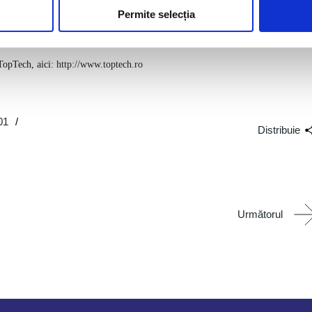
ele provocări legate atât de siguranța personală cât și de securitatea
Permite selecția
ru este să sprijinim împreună mediul economic din România, premisă de bază
.
TopTech, aici:
http://www.toptech.ro
01
Distribuie
Următorul