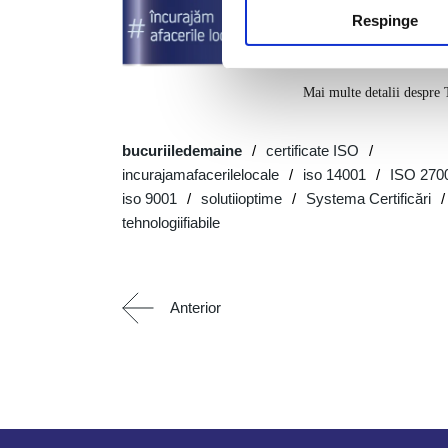
vom depăși împreună actual
Respinge
economică. Îndemnul nost
pentru bucuriile de mâine
Mai multe detalii despre 
bucuriiledemaine
certificate ISO
incurajamafacerilelocale
iso 14001
ISO 270
iso 9001
solutiioptime
Systema Certificări
tehnologiifiabile
Anterior