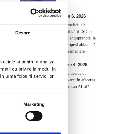
iulie 6, 2026
6 beneficii ale
certificării ISO pe
Despre
care antreprenorii le
descoperă abia după
implementare
 sociale și pentru a analiza
iunie 4, 2026
rmații cu privire la modul în
i
Cine decide cu
n urma folosirii serviciilor
adevărat în afacerea
ta: tu sau AI-ul?
Marketing
Etichete