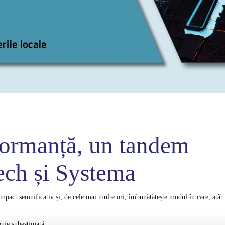
rformanță, un tandem
ech și Systema
mpact semnificativ și, de cele mai multe ori, îmbunătățește modul în care, atât
buie subestimată.