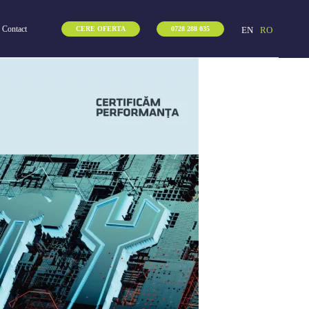
Contact
EN
RO
CERE OFERTA
0728 288 035