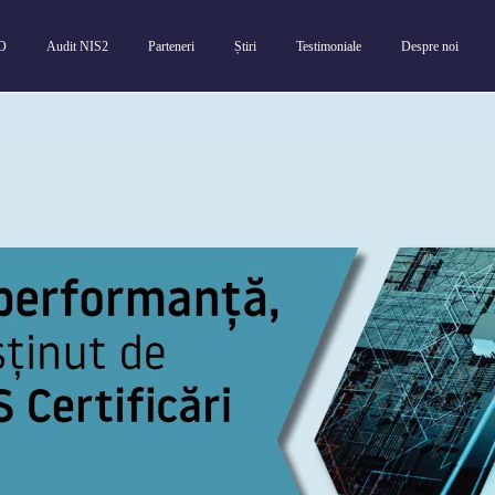
SO
Audit NIS2
Parteneri
Știri
Testimoniale
Despre noi