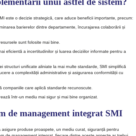
plementării unui astfel de sistem?
 este o decizie strategică, care aduce beneficii importante, precum:
iminarea barierelor dintre departamente, încurajarea colaborării și
resursele sunt folosite mai bine.
i eficientă a incertitudinilor și luarea deciziilor informate pentru a
i structuri unificate aliniate la mai multe standarde, SMI simplifică
cere a complexității administrative și asigurarea conformității cu
feră companiile care aplică standarde recunoscute.
rează într-un mediu mai sigur și mai bine organizat.
tem de management integrat SMI
ă asigure
produse proaspete, un mediu curat, siguranță pentru
tem de management integrat, fiecare dintre aceste aspecte ar trebui