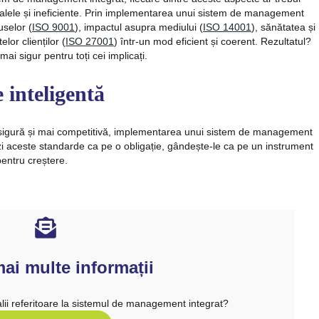
ralele și ineficiente. Prin implementarea unui sistem de management
uselor (
ISO 9001
), impactul asupra mediului (
ISO 14001
), sănătatea și
lor clienților (
ISO 27001
) într-un mod eficient și coerent. Rezultatul?
ai sigur pentru toți cei implicați.
 inteligentă
ai sigură și mai competitivă, implementarea unui sistem de management
ezi aceste standarde ca pe o obligație, gândește-le ca pe un instrument
pentru creștere.
mai multe informații
lii referitoare la sistemul de management integrat?