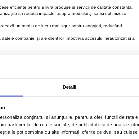
cese eficiente pentru a livra produse și servicii de calitate constantă.
ganizațiile să reducă impactul asupra mediului și să își optimizeze
Creează un mediu de lucru mai sigur pentru angajați, reducând
 datele companiei și ale clienților împotriva accesului neautorizat și a
t un sistem de management integrat
Detalii
niu, poate beneficia de un SMI. Dacă te confrunți cu cerințe stricte
îți îmbunătățești modul de operare, un astfel de sistem poate fi un
uri
rsonaliza conținutul și anunțurile, pentru a oferi funcții de rețele
im partenerilor de rețele sociale, de publicitate și de analize info
ceștia le pot combina cu alte informații oferite de dvs. sau culese î