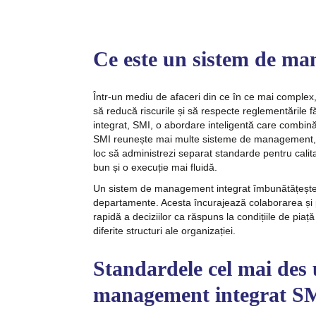
Ce este un sistem de m
Într-un mediu de afaceri din ce în ce mai complex, 
să reducă riscurile și să respecte reglementările
integrat, SMI, o abordare inteligentă care combină
SMI reunește mai multe sisteme de management, el
loc să administrezi separat standarde pentru calita
bun și o execuție mai fluidă.
Un sistem de management integrat îmbunătățește p
departamente. Acesta încurajează colaborarea și
rapidă a deciziilor ca răspuns la condițiile de piaț
diferite structuri ale organizației.
Standardele cel mai des u
management integrat SMI