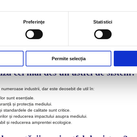
mai multe informații
Preferinţe
Statistici
lii referitoare la sistemul de management integrat?
CONTACTAȚI-NE!
Permite selecția
az
ă cel mai des un astfel de sistem?
numeroase industrii, dar este deosebit de util în:
lor sunt esențiale.
anță și protecția mediului.
 standardele de calitate sunt critice.
rilor și reducerea impactului asupra mediului.
il și reducerea amprentei ecologice.