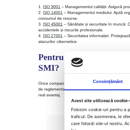
ISO 9001
– Managementul calității
: Asigură pro
ISO 14001
– Managementul mediului
: Ajută or
consumul de resurse.
ISO 4
5001
– Sănătate și securitate în muncă
: 
accidentele și riscurile profesionale.
ISO 27001
– Securitatea informației
: Protejează
atacurilor cibernetice.
Pentru cine este potrivi
SMI?
Consimțământ
Orice companie, indiferent de dimensiune sau dome
de reglementare, ai procese complexe sau vrei să 
real avantaj.
Acest site utilizează cookie-
Folosim cookie-uri pentru a pe
traficul. De asemenea, le ofer
care folosiți site-ul nostru. A