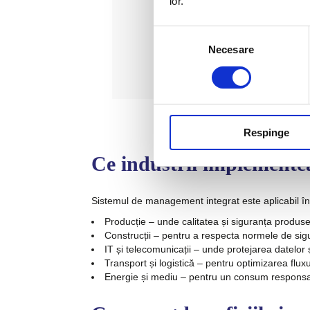
lor.
Cereți 
Selecția
Necesare
consimțământului
Aveți nevoie de mai multe deta
Respinge
Ce industrii implemente
Sistemul de management integrat este aplicabil în 
Producție
– unde calitatea și siguranța produse
Construcții
– pentru a respecta normele de sigur
IT și telecomunicații
– unde protejarea datelor și
Transport și logistică
– pentru optimizarea fluxu
Energie și mediu
– pentru un consum responsab