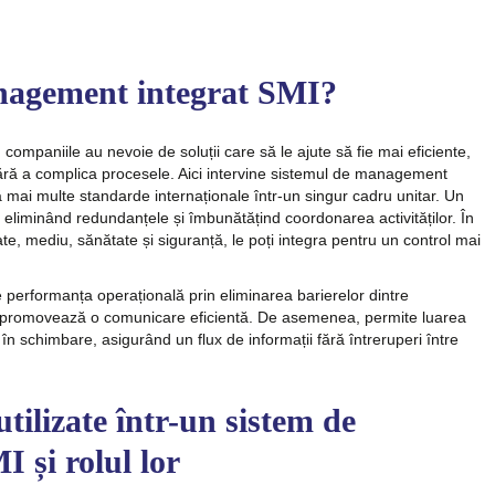
anagement integrat SMI?
companiile au nevoie de soluții care să le ajute să fie mai eficiente,
 fără a complica procesele. Aici intervine sistemul de management
 mai multe standarde internaționale într-un singur cadru unitar. Un
iminând redundanțele și îmbunătățind coordonarea activităților. În
te, mediu, sănătate și siguranță, le poți integra pentru un control mai
erformanța operațională prin eliminarea barierelor dintre
 promovează o comunicare eficientă. De asemenea, permite luarea
ă în schimbare, asigurând un flux de informații fără întreruperi între
tilizate într-un sistem de
 și rolul lor