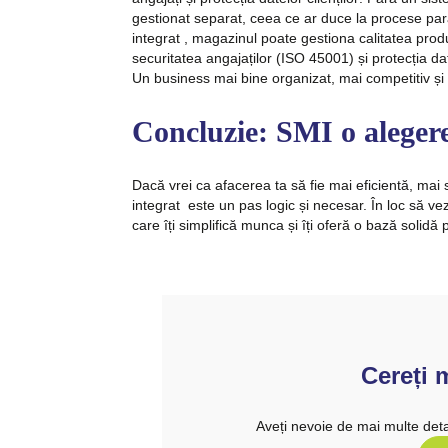
gestionat separat, ceea ce ar duce la procese pa
integrat , magazinul poate gestiona calitatea prod
securitatea angajaților (ISO 45001) și protecția date
Un business mai bine organizat, mai competitiv și m
Concluzie: SMI o alegere
Dacă vrei ca afacerea ta să fie mai eficientă, m
integrat este un pas logic și necesar. În loc să v
care îți simplifică munca și îți oferă o bază solidă 
Cereți 
Aveți nevoie de mai multe deta