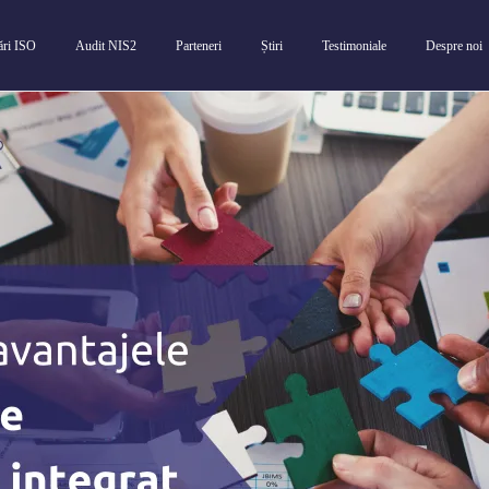
cări ISO
Audit NIS2
Parteneri
Știri
Testimoniale
Despre noi