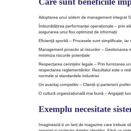
Care sunt beneficiile im
Adoptarea unui sistem de management integrat SMI
Îmbunătățirea performanței operaționale
– prin el
asigurarea unui flux optimizat de informații
Eficiență sporită
– Procesele sunt simplificate, iar 
Management proactiv al riscurilor
– Gestionarea ma
minimiza riscurile potențiale
Respectarea cerințelor legale
– Prin furnizarea une
respectarea reglementărilor. Rezultatul este o redu
normele și standardele industriei.
Un avantaj competitiv
– Clienții și partenerii pre
O cultură organizațională mai bună
– Angajații luc
Exemplu necesitate sis
Imaginează-ți un lanț de magazine care trebuie s
angajați și protecția datelor clienților
. Fără un sis