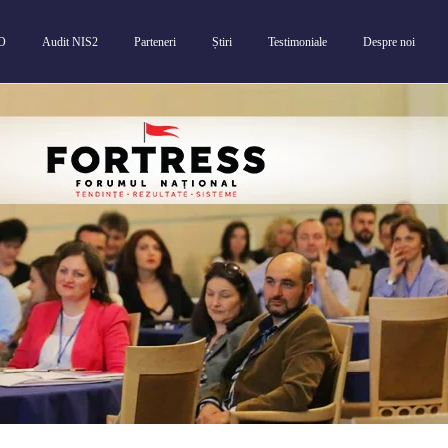
SO
Audit NIS2
Parteneri
Știri
Testimoniale
Despre noi