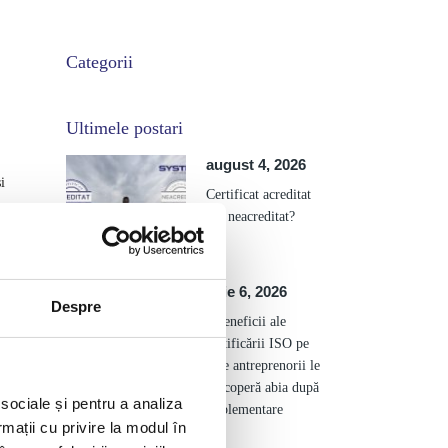
Categorii
Ultimele postari
august 4, 2026
i
Certificat acreditat
sau neacreditat?
iulie 6, 2026
Despre
6 beneficii ale
certificării ISO pe
care antreprenorii le
descoperă abia după
 sociale și pentru a analiza
implementare
rmații cu privire la modul în