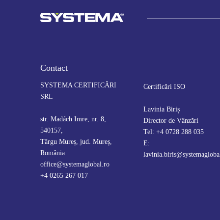
Contact
SYSTEMA CERTIFICĂRI
Certificări ISO
SRL
Lavinia Biriș
str. Madách Imre, nr. 8,
Director de Vânzări
540157,
Tel: +4 0728 288 035
Târgu Mureș, jud. Mureș,
E:
România
lavinia.biris@systemagloba
office@systemaglobal.ro
+4 0265 267 017