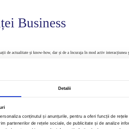
ței Business
ii de actualitate și know-how, dar și de a încuraja în mod activ interacțiunea ș
cu experiență relevantă în management, profesioniști și specialiști în
metodele, modalitățile de lucru funcționale, izvorâte din experiența proprie.
 în care activează, vor explora împreună cu cei prezenţi diverse modele de
Detalii
intr-o companie.
 accesați pagina
FORTRESS
sau contactați echipa Systema România:
uri
rsonaliza conținutul și anunțurile, pentru a oferi funcții de rețele
im partenerilor de rețele sociale, de publicitate și de analize info