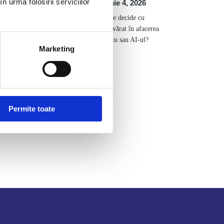
n urma folosirii serviciilor
iunie 4, 2026
Cine decide cu
adevărat în afacerea
ta: tu sau AI-ul?
Marketing
Etichete
Permite toate