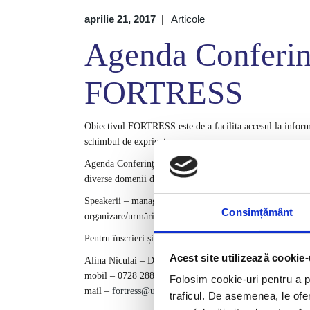
aprilie 21, 2017
Articole
Agenda Conferin
FORTRESS
Obiectivul
FORTRESS este de a facilita accesul la informaț
schimbul de expriențe.
Agenda
Conferinței Business FORTRESS reunește persoane 
diverse
domenii de activitate. Ei vor împărtăși soluțiile, 
Speakerii – manageri cu experienţă relevantă în domeniul
Consimțământ
organizare/urmărire/dezvoltare a proceselor importante d
Pentru înscrieri și informații complete despre conferință,
Acest site utilizează cookie-
Alina Niculai – Director Marketing
mobil – 0728 288 035
Folosim cookie-uri pentru a pe
mail –
fortress@urscertificari.ro
traficul. De asemenea, le ofer