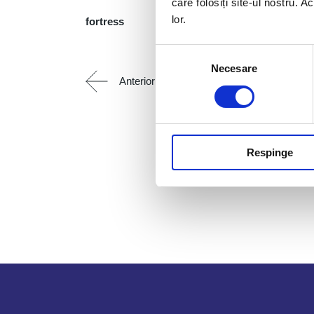
care folosiți site-ul nostru. A
lor.
fortress
Selecția
Necesare
consimțământului
Anterior
Respinge