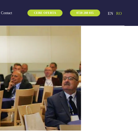
Contact
EN
RO
CERE OFERTA
0728 288 035