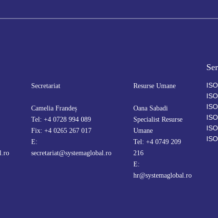
Ser
ISO
Secretariat
Resurse Umane
ISO
ISO
Camelia Frandeș
Oana Sabadi
ISO
Tel: +4 0728 994 089
Specialist Resurse
ISO
Fix: +4 0265 267 017
Umane
ISO
E:
Tel: +4 0749 209
l.ro
secretariat@systemaglobal.ro
216
E:
hr@systemaglobal.ro