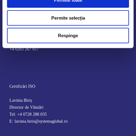
Permite toate
Contact
SYSTEMA CERTIFICĂRI SRL
Permite selecția
str. Madách Imre, nr. 8, 540157,
Târgu Mureș, jud. Mureș, România
Respinge
office@systemaglobal.ro
+4 0265 267 017
Certificări ISO
Lavinia Biriș
Director de Vânzări
Tel: +4 0728 288 035
E: lavinia.biris@systemaglobal.ro